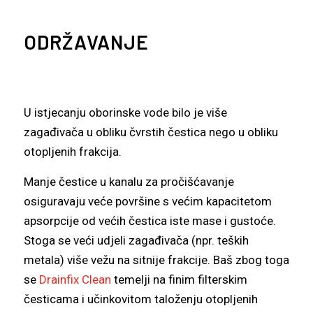
ODRŽAVANJE
Zbiranje meteornih voda in
U istjecanju oborinske vode bilo je više
raztopljenih trdnih delcev na
zagađivača u obliku čvrstih čestica nego u obliku
preskusni postaji.
otopljenih frakcija.
Manje čestice u kanalu za pročišćavanje
osiguravaju veće površine s većim kapacitetom
apsorpcije od većih čestica iste mase i gustoće.
Stoga se veći udjeli zagađivača (npr. teških
metala) više vežu na sitnije frakcije. Baš zbog toga
se
Drainfix Clean
temelji na finim filterskim
česticama i učinkovitom taloženju otopljenih