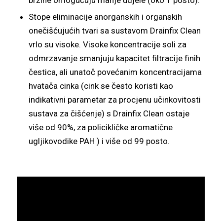
brzine omogućuju manje udjele (oko 1 posto).
Stope eliminacije anorganskih i organskih
onečišćujućih tvari sa sustavom Drainfix Clean
vrlo su visoke. Visoke koncentracije soli za
odmrzavanje smanjuju kapacitet filtracije finih
čestica, ali unatoč povećanim koncentracijama
hvatača cinka (cink se često koristi kao
indikativni parametar za procjenu učinkovitosti
sustava za čišćenje) s Drainfix Clean ostaje
više od 90%, za policikličke aromatične
ugljikovodike PAH ) i više od 99 posto.