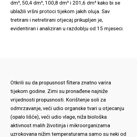
dm³, 50,4 dm³, 100,8 dm³ i 201,6 dm³ kako bi se
ublažili vršni protoci tijekom jakih oluja. Sav
tretirani i netretirani otjecaj prikupljen je,
evidentiran i analiziran u razdoblju od 15 mjeseci.
Otkrili su da propusnost filtera znatno varira
tijekom godine. Zimi su pronađene najniže
vrijednosti propusnosti. Korištenje soli za
odmrzavanje, veći udio organske tvari u otjecanju
(opalo lišće), veći udio vlage, niža biološka
aktivnost malih životinja i mikroorganizama
uzrokovana nižim temperaturama samo su neki od