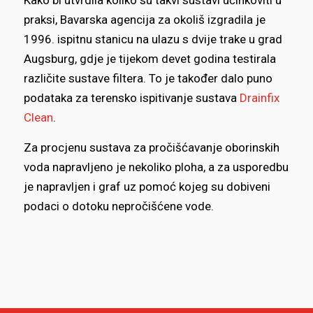
Kako bi utvrdila koliko su takvi sustavi učinkoviti u
praksi, Bavarska agencija za okoliš izgradila je
1996. ispitnu stanicu na ulazu s dvije trake u grad
Augsburg, gdje je tijekom devet godina testirala
različite sustave filtera. To je također dalo puno
podataka za terensko ispitivanje sustava
Drainfix
Clean
.
Za procjenu sustava za pročišćavanje oborinskih
voda napravljeno je nekoliko ploha, a za usporedbu
je napravljen i graf uz pomoć kojeg su dobiveni
podaci o dotoku nepročišćene vode.