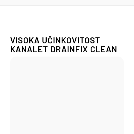
VISOKA UČINKOVITOST
KANALET DRAINFIX CLEAN
Filtrska kanaleta, v kateri
zastaja voda.
Filtrska kanaleta, ki se osuši.